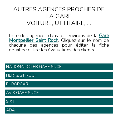
AUTRES AGENCES PROCHES DE
LA GARE
VOITURE, UTILITAIRE, ...
Liste des agences dans les environs de la
Gare
Montpellier Saint Roch
. Cliquez sur le nom de
chacune des agences pour éditer la fiche
détaillée et lire les évaluations des clients.
NATIONAL CITER GARE SNCF
Gare SNCF - Tel: 04 67 06 51 80
HERTZ ST ROCH
1 Rue Grand St Jean - Tel: 04 67 06 87 90
EUROPCAR
Gare SNCF - Tel: 0 825 003 036
AVIS GARE SNCF
Gare Sncf Parking Maurin - Tel: 0 820 61 16 43
SIXT
Gare SNCF - Tel: 0 820 00 74 98
ADA
12 bis rue Jules Ferry - Tel: 04 67 92 78 77