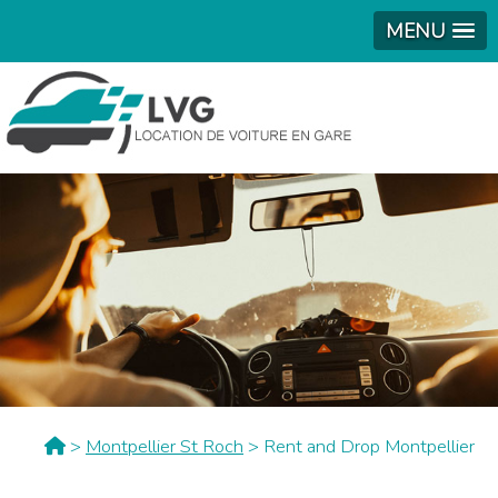
MENU
>
Montpellier St Roch
> Rent and Drop Montpellier