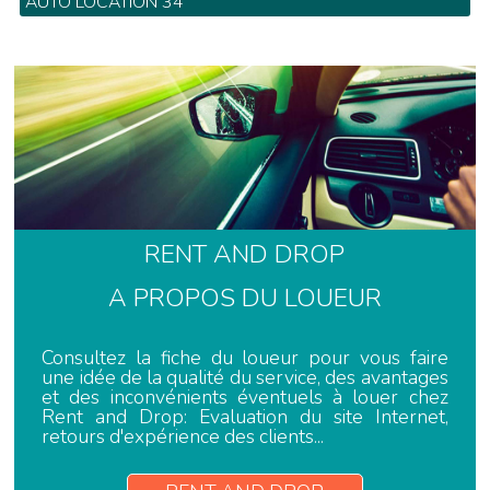
AUTO LOCATION 34
754 Marché de la Gare - Tel: 04 67 34 00 22
RENT AND DROP
A PROPOS DU LOUEUR
Consultez la fiche du loueur pour vous faire
une idée de la qualité du service, des avantages
et des inconvénients éventuels à louer chez
Rent and Drop: Evaluation du site Internet,
retours d'expérience des clients...