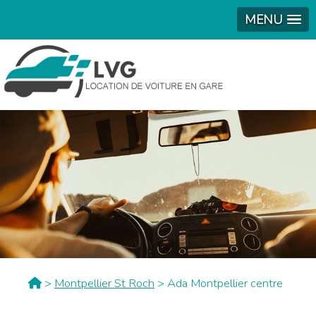
MENU
>
Montpellier St Roch
> Ada Montpellier centre