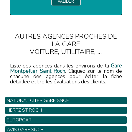
AUTRES AGENCES PROCHES DE
LA GARE
VOITURE, UTILITAIRE, ...
Liste des agences dans les environs de la
Gare
Montpellier Saint Roch
. Cliquez sur le nom de
chacune des agences pour éditer la fiche
détaillée et lire les évaluations des clients.
NATIONAL CITER GARE SNCF
Gare SNCF - Tel: 04 67 06 51 80
HERTZ ST ROCH
1 Rue Grand St Jean - Tel: 04 67 06 87 90
EUROPCAR
Gare SNCF - Tel: 0 825 003 036
AVIS GARE SNCF