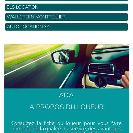
925 Avenue Marché Gare - Tel: 04 67 06 00 12
ELS LOCATION
56 Rue de l'industrie - Tel: 04 67 58 00 11
WALLGREEN MONTPELLIER
683 rue Alfred Nobel - Tel: 04 99 74 22 11
AUTO LOCATION 34
754 Marché de la Gare - Tel: 04 67 34 00 22
ADA
A PROPOS DU LOUEUR
Consultez la fiche du loueur pour vous faire
une idée de la qualité du service, des avantages