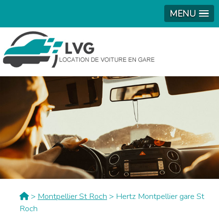
MENU
>
Montpellier St Roch
> Hertz Montpellier gare St
Roch