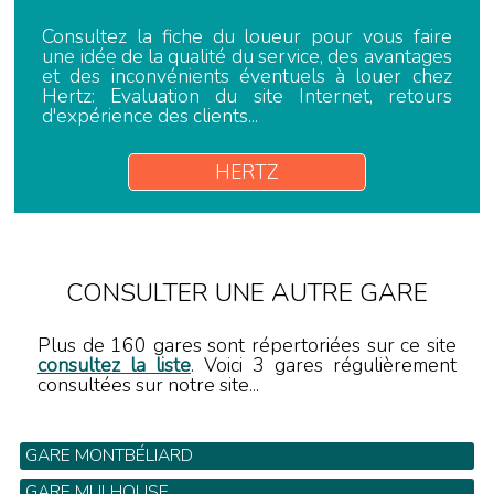
Consultez la fiche du loueur pour vous faire
une idée de la qualité du service, des avantages
et des inconvénients éventuels à louer chez
Hertz: Evaluation du site Internet, retours
d'expérience des clients...
HERTZ
CONSULTER UNE AUTRE GARE
Plus de 160 gares sont répertoriées sur ce site
consultez la liste
. Voici 3 gares régulièrement
consultées sur notre site...
GARE MONTBÉLIARD
GARE MULHOUSE