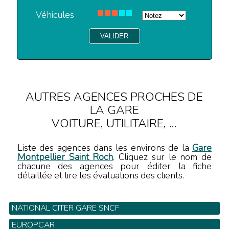
Véhicules
AUTRES AGENCES PROCHES DE
LA GARE
VOITURE, UTILITAIRE, ...
Liste des agences dans les environs de la
Gare
Montpellier Saint Roch
. Cliquez sur le nom de
chacune des agences pour éditer la fiche
détaillée et lire les évaluations des clients.
NATIONAL CITER GARE SNCF
Gare SNCF - Tel: 04 67 06 51 80
EUROPCAR