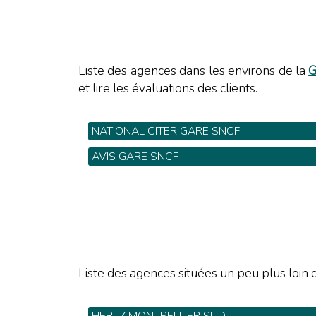
Liste des agences dans les environs de la
G
et lire les évaluations des clients.
NATIONAL CITER GARE SNCF
Gare SNCF - Tel: 04 67 06 51 80
AVIS GARE SNCF
Gare Sncf Parking Maurin - Tel: 0 820 61 16 4
Liste des agences situées un peu plus loin d