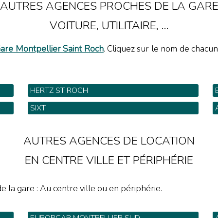
AUTRES AGENCES PROCHES DE LA GAR
VOITURE, UTILITAIRE, ...
are Montpellier Saint Roch
. Cliquez sur le nom de chacun
HERTZ ST ROCH
1 Rue Grand St Jean - Tel: 04 67 06 87 90
G
SIXT
3
Gare SNCF - Tel: 0 820 00 74 98
1
AUTRES AGENCES DE LOCATION
EN CENTRE VILLE ET PÉRIPHÉRIE
e la gare : Au centre ville ou en périphérie.