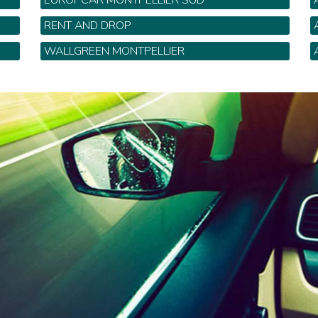
EUROPCAR MONTPELLIER SUD
2 19
152 rue Ettore Bugatti - Tel: 04 67 42 14 70
9
RENT AND DROP
2
683 rue Nobel - Tel: 0 826 109 179
5
WALLGREEN MONTPELLIER
683 rue Alfred Nobel - Tel: 04 99 74 22 11
7