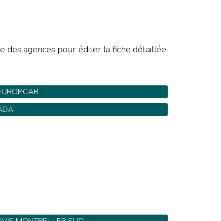
E
e des agences pour éditer la fiche détaillée
EUROPCAR
are SNCF - Tel: 0 825 003 036
ADA
2 bis rue Jules Ferry - Tel: 04 67 92 78 77