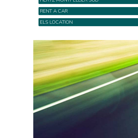
HERTZ MONTPELLIER SUD
858 Rue Castelle PA Garosud - Tel: 04 67 8
RENT A CAR
50
111 Avenue de Palavas - Tel: 04 67 22 42 5
ELS LOCATION
56 Rue de l'industrie - Tel: 04 67 58 00 11