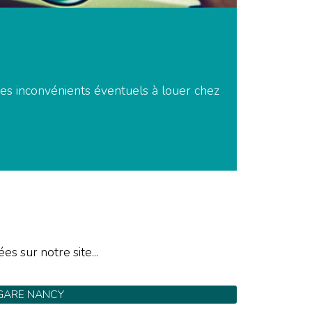
 des inconvénients éventuels à louer chez
es sur notre site...
GARE NANCY