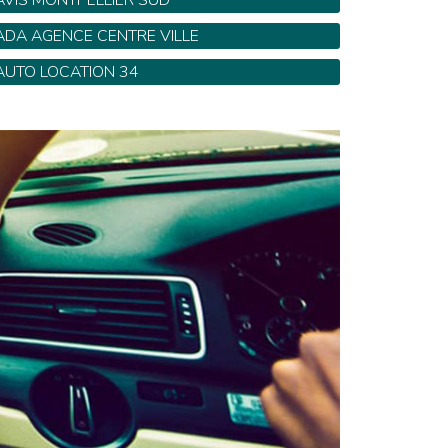
AVIS MONTPELLIER SUD
00 Avenue Pres d'Arenes - Tel: 0 820 61 16 44
ADA AGENCE CENTRE VILLE
8 bis Avenue Clemenceau - Tel: 04 67 58 34 35
AUTO LOCATION 34
54 Marché de la Gare - Tel: 04 67 34 00 22