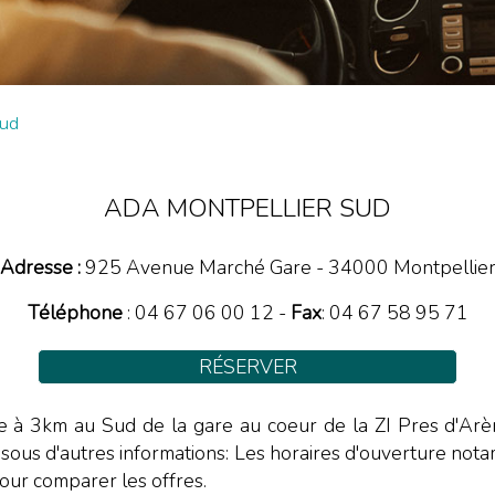
Sud
ADA MONTPELLIER SUD
Adresse :
925 Avenue Marché Gare
-
34000
Montpellie
Téléphone
:
04 67 06 00 12
-
Fax
: 04 67 58 95 71
RÉSERVER
ée à 3km au Sud de la gare au coeur de la ZI Pres d'Arèn
i dessous d'autres informations: Les horaires d'ouverture not
our comparer les offres.