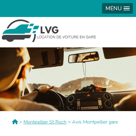
MENU
>
Montpellier St Roch
> Avis Montpellier gare