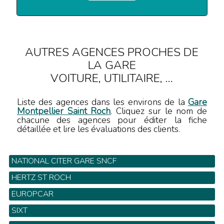
AUTRES AGENCES PROCHES DE
LA GARE
VOITURE, UTILITAIRE, ...
Liste des agences dans les environs de la
Gare
Montpellier Saint Roch
. Cliquez sur le nom de
chacune des agences pour éditer la fiche
détaillée et lire les évaluations des clients.
NATIONAL CITER GARE SNCF
Gare SNCF - Tel: 04 67 06 51 80
HERTZ ST ROCH
1 Rue Grand St Jean - Tel: 04 67 06 87 90
EUROPCAR
Gare SNCF - Tel: 0 825 003 036
SIXT
Gare SNCF - Tel: 0 820 00 74 98