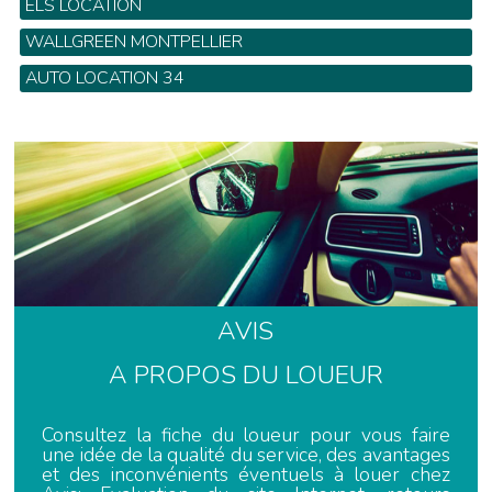
ELS LOCATION
56 Rue de l'industrie - Tel: 04 67 58 00 11
WALLGREEN MONTPELLIER
683 rue Alfred Nobel - Tel: 04 99 74 22 11
AUTO LOCATION 34
754 Marché de la Gare - Tel: 04 67 34 00 22
AVIS
A PROPOS DU LOUEUR
Consultez la fiche du loueur pour vous faire
une idée de la qualité du service, des avantages
et des inconvénients éventuels à louer chez