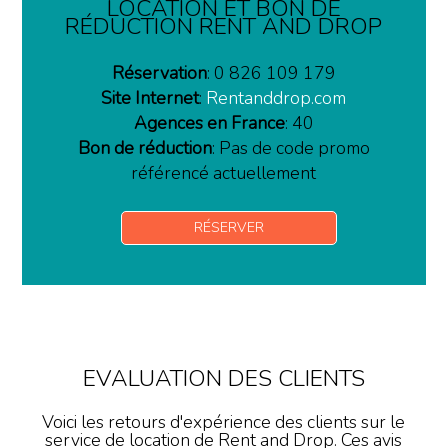
LOCATION ET BON DE
RÉDUCTION RENT AND DROP
Réservation
: 0 826 109 179
Site Internet
:
Rentanddrop.com
Agences en France
: 40
Bon de réduction
: Pas de code promo
référencé actuellement
RÉSERVER
EVALUATION DES CLIENTS
Voici les retours d'expérience des clients sur le
service de location de Rent and Drop. Ces avis