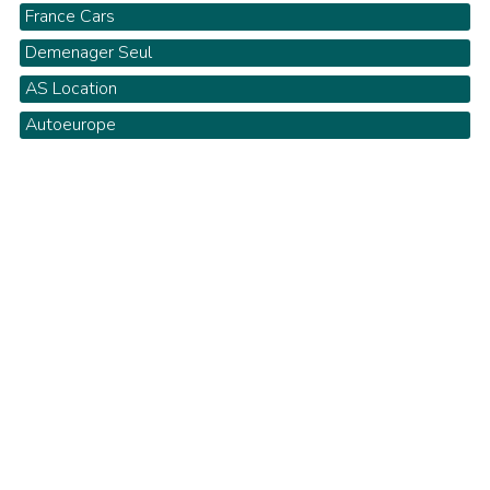
France Cars
Demenager Seul
AS Location
Autoeurope