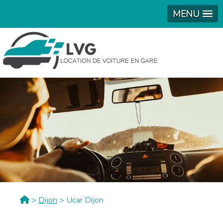
MENU
>
Dijon
> Ucar Dijon