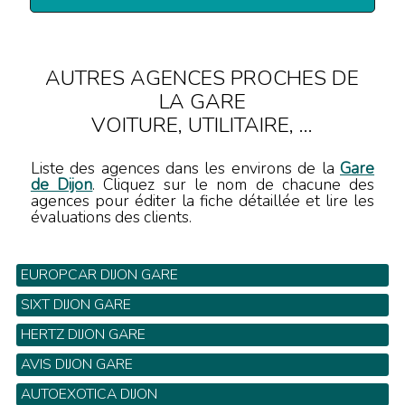
AUTRES AGENCES PROCHES DE
LA GARE
VOITURE, UTILITAIRE, ...
Liste des agences dans les environs de la
Gare
de Dijon
. Cliquez sur le nom de chacune des
agences pour éditer la fiche détaillée et lire les
évaluations des clients.
EUROPCAR DIJON GARE
Cour de la gare - Tel: 03 80 45 90 60
SIXT DIJON GARE
25 Rue Arquebuse - Tel: 03 80 41 37 95
HERTZ DIJON GARE
7 Bis Cour de la Gare - Tel: 03 80 53 14 00
AVIS DIJON GARE
Gare SNCF - Tel: 08 20 61 16 63
AUTOEXOTICA DIJON