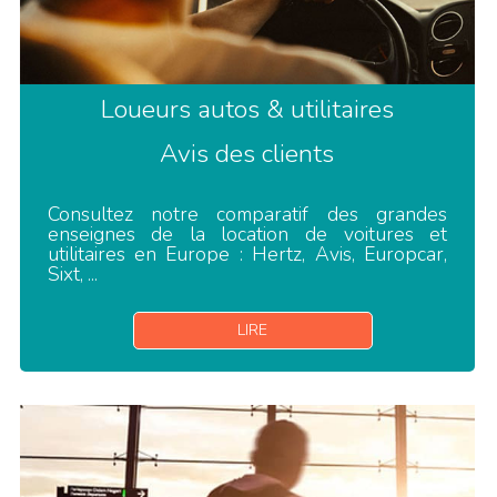
Loueurs autos & utilitaires
Avis des clients
Consultez notre comparatif des grandes
enseignes de la location de voitures et
utilitaires en Europe : Hertz, Avis, Europcar,
Sixt, ...
LIRE