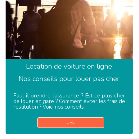
Location de voiture en ligne
Nos conseils pour louer pas cher
Faut il prendre l'assurance ? Est ce plus cher
de louer en gare ? Comment éviter les frais de
restitution ? Voici nos conseils...
LIRE