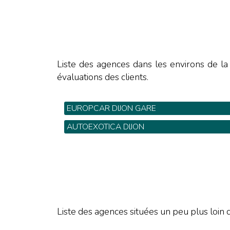
Liste des agences dans les environs de l
évaluations des clients.
EUROPCAR DIJON GARE
Cour de la gare - Tel: 03 80 45 90 60
AUTOEXOTICA DIJON
71 rue Monge - Tel: 03 80 59 15 64
Liste des agences situées un peu plus loin d