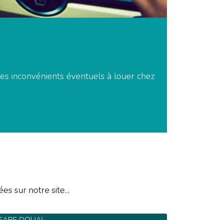
 des inconvénients éventuels à louer chez
es sur notre site...