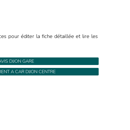
E
 pour éditer la fiche détaillée et lire les
AVIS DIJON GARE
are SNCF - Tel: 08 20 61 16 63
RENT A CAR DIJON CENTRE
1 Avenue Jean Jaurès - Tel: 03 80 45 03 23