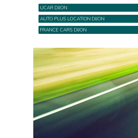
UCAR DIJON
6 rue La Brot - Tel: 03 80 28 85 60
AUTO PLUS LOCATION DIJON
14 Bis rue Breuchillière - Tel: 06 99 81 29 29
FRANCE CARS DIJON
12 rue Edmond Voisenet - Tel: 03 80 45 94 