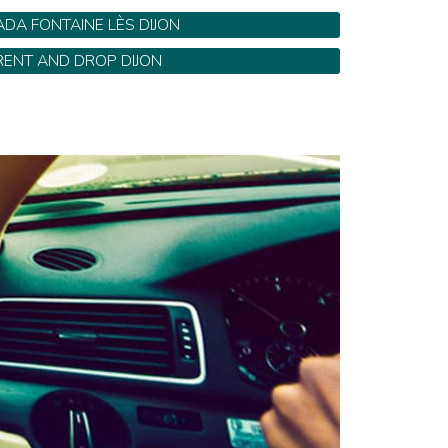
ADA FONTAINE LÈS DIJON
oulevard des Allobroges - Tel: 03 80 37 14 53
RENT AND DROP DIJON
4 Rue Des Ardennes - Tel: 0 826 966 500