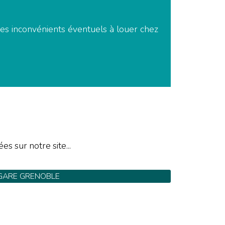
 des inconvénients éventuels à louer chez
es sur notre site...
GARE GRENOBLE