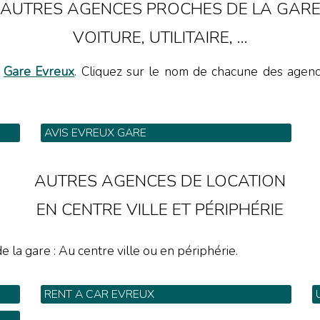
AUTRES AGENCES PROCHES DE LA GAR
VOITURE, UTILITAIRE, ...
a
Gare Evreux
. Cliquez sur le nom de chacune des agences
AVIS EVREUX GARE
Rue Pierre Sémard - Tel: 02 32 39 38 07
AUTRES AGENCES DE LOCATION
EN CENTRE VILLE ET PÉRIPHÉRIE
e la gare : Au centre ville ou en périphérie.
RENT A CAR EVREUX
36 rue du Faubourg St Léger - Tel: 02 32 62 27
1