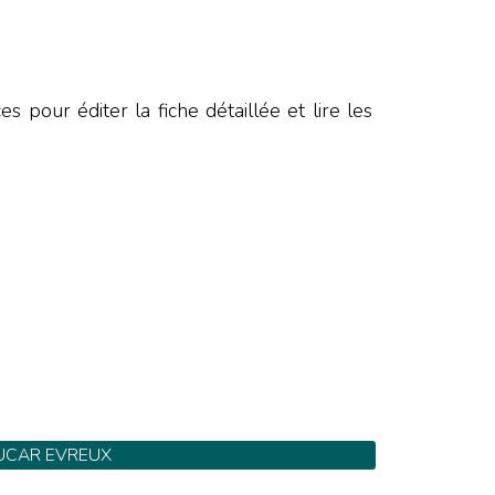
E
 pour éditer la fiche détaillée et lire les
UCAR EVREUX
82 Route d'Orléans - Tel: 02 32 23 20 20