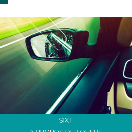
40
9 00
SIXT