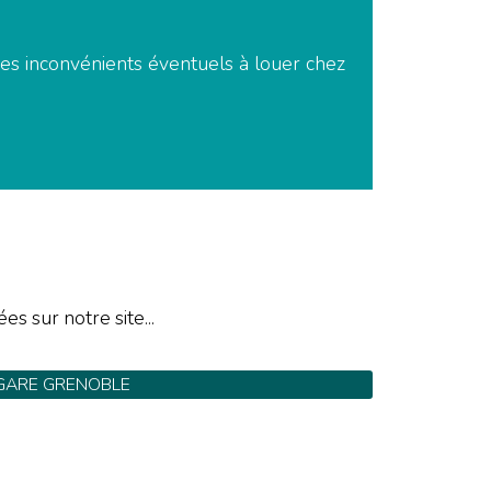
 des inconvénients éventuels à louer chez
es sur notre site...
GARE GRENOBLE