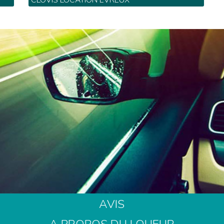
CLOVIS LOCATION EVREUX
40
ZI n° 1 Netreville - BP 1612 - Tel: 02 32 39 00
40
AVIS