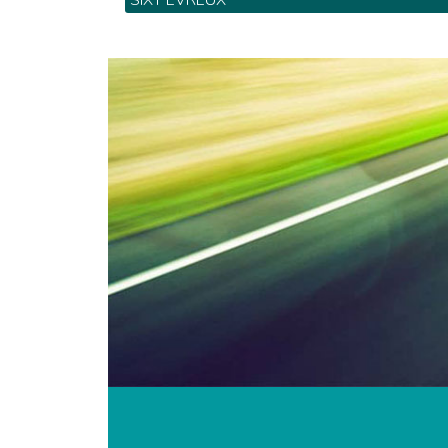
SIXT EVREUX
180 Route D'Orleans - Tel: