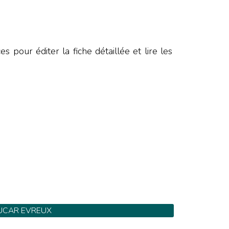
E
 pour éditer la fiche détaillée et lire les
UCAR EVREUX
82 Route d'Orléans - Tel: 02 32 23 20 20