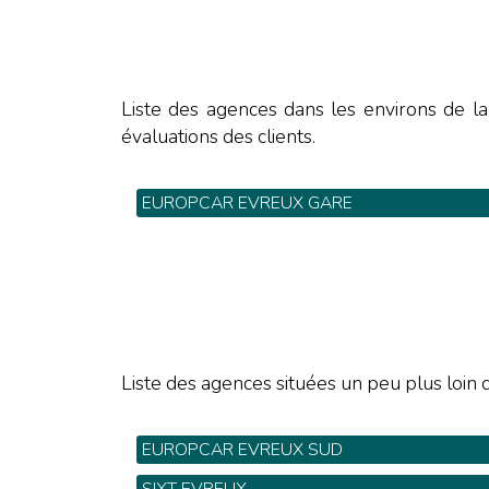
Liste des agences dans les environs de l
évaluations des clients.
EUROPCAR EVREUX GARE
184 Route d'Orléans - Tel: 02 32 39 09 43
Liste des agences situées un peu plus loin d
EUROPCAR EVREUX SUD
184 Route d'Orléans - Tel: 02 32 39 09 43