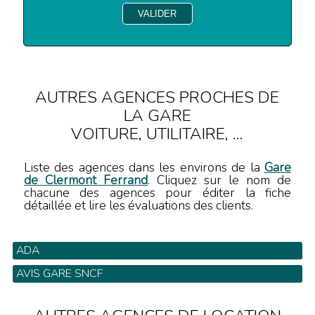
AUTRES AGENCES PROCHES DE
LA GARE
VOITURE, UTILITAIRE, ...
Liste des agences dans les environs de la
Gare
de Clermont Ferrand
. Cliquez sur le nom de
chacune des agences pour éditer la fiche
détaillée et lire les évaluations des clients.
ADA
79 Av Union Soviétique - Tel: 04 73 14 05 58
AVIS GARE SNCF
Gare SNCF - Tel: 04 73 91 72 94