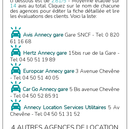
ci dessous est de
2.81
/
5
- Moyenne établie sur
14
avis au total.
Cliquez sur le nom de chacune
des agences pour éditer la fiche détaillée et lire
les évaluations des clients. Voici la liste:
Avis Annecy gare
Gare SNCF
- Tel:
0 820
61 16 68
Hertz Annecy gare
15bis rue de la Gare
-
Tel:
04 50 51 19 89
Europcar Annecy gare
3 Avenue Chevêne
- Tel:
04 50 51 40 05
Car Go Annecy gare
5 Bis avenue Chevêne
- Tel:
04 50 52 85 91
Annecy Location Services Utilitaires
5 Av
Chevêne
- Tel:
04 50 51 31 52
4 AUTRES AGENCES DE LOCATION