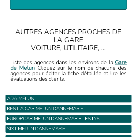
AUTRES AGENCES PROCHES DE
LA GARE
VOITURE, UTILITAIRE, ...
Liste des agences dans les environs de la
Gare
de Melun
. Cliquez sur le nom de chacune des
agences pour éditer la fiche détaillée et lire les
évaluations des clients.
ADA MELUN
46 avenue Thiers - Tel: 01 64 39 54 89
RENT A CAR MELUN DANNEMARIE
381, Avenue Jean Jaures - Tel: 01 64 10 20 30
EUROPCAR MELUN DANNEMARIE LES LYS
560 Avenue Jaures - Tel: 01 64 39 75 75
SIXT MELUN DANNEMARIE
364 rue des Frères Thibault - Tel: 01 64 79 05 34