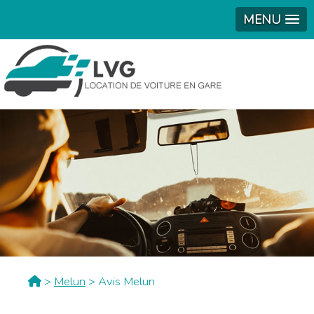
MENU
>
Melun
> Avis Melun