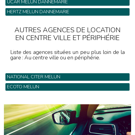
UCAR MELUN DANNEMARIE
650 rue des Frères Thibault - Tel: 01 64 87 83 83
HERTZ MELUN DANNEMARIE
408 Avenue Jean Jaures - Tel: 01 64 39 58 28
AUTRES AGENCES DE LOCATION
EN CENTRE VILLE ET PÉRIPHÉRIE
Liste des agences situées un peu plus loin de la
gare : Au centre ville ou en périphérie.
NATIONAL CITER MELUN
67 Avenue du Général Leclerc - Tel: 01 64 39 03 09
ECOTO MELUN
9 Avenue du General Patton - Tel: 01 64 09 06 06