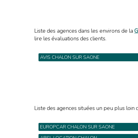
Liste des agences dans les environs de la
G
lire les évaluations des clients.
AVIS CHALON SUR SAONE
Gare SNCF - Tel: 0820 61 16 71
Liste des agences situées un peu plus loin d
EUROPCAR CHALON SUR SAONE
29 Avenue de Verdun - Tel: 03 85 48 50 52