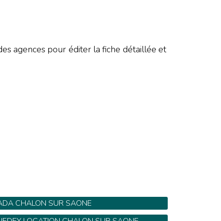
E
es agences pour éditer la fiche détaillée et
ADA CHALON SUR SAONE
1-73 rue François Protheau - Tel: 03 85 90 03