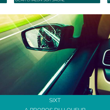
UCAR CHALON SUR SAONE
8
 28
11 avenue Monnot Prolongée - Tel: 03 85 45 82
7
69
SIXT