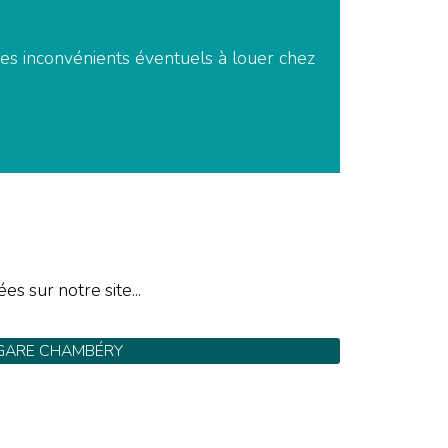
 des inconvénients éventuels à louer chez
es sur notre site...
GARE CHAMBÉRY