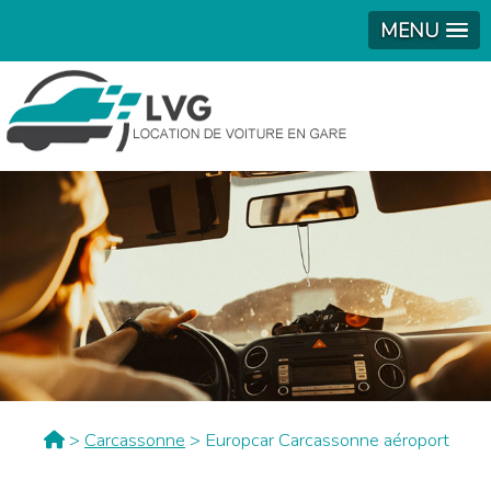
MENU
>
Carcassonne
> Europcar Carcassonne aéroport