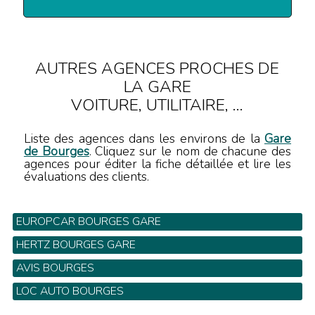
AUTRES AGENCES PROCHES DE
LA GARE
VOITURE, UTILITAIRE, ...
Liste des agences dans les environs de la
Gare
de Bourges
. Cliquez sur le nom de chacune des
agences pour éditer la fiche détaillée et lire les
évaluations des clients.
EUROPCAR BOURGES GARE
27 Avenue des Prés le Roi - Tel: 02 48 24 93 03
HERTZ BOURGES GARE
4 Avenue Henri Laudier - Tel: 02 48 70 22 92
AVIS BOURGES
23 Avenue Henri Laudier - Tel: 02 48 24 38 84
LOC AUTO BOURGES
4 place du Général Leclerc - Tel: 02 48 65 67 65