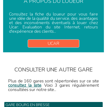
A PROPOS DU LOUEUR
Consultez la fiche du loueur pour vous faire
une idée de la qualité du service, des avantages
et des inconvénients éventuels à louer chez
Ucar: Evaluation du site Internet, retours
d'expérience des clients...
UCAR
CONSULTER UNE AUTRE GARE
Plus de 160 gares sont répertoriées sur ce site
consultez la liste
. Voici 3 gares régulièrement
consultées sur notre site...
GARE BOURG EN BRESSE