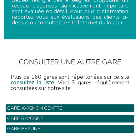
Seules les grandes enseignes proposant un
réseau d'agences significativement important
sont évaluée en détail. Pour plus d'information
reportez vous aux évaluations des clients ci-
dessus ou consultez le site Internet du loueur.
CONSULTER UNE AUTRE GARE
Plus de 160 gares sont répertoriées sur ce site
consultez la liste
. Voici 3 gares régulièrement
consultées sur notre site...
GARE AVIGNON CENTRE
GARE BAYONNE
GARE BEAUNE