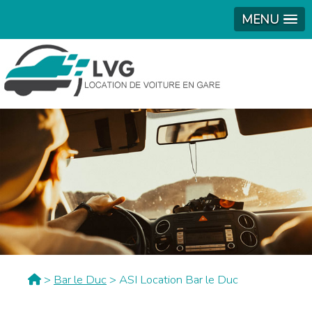
MENU
>
Bar le Duc
> ASI Location Bar le Duc